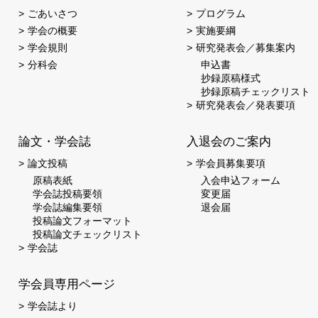
ごあいさつ
プログラム
学会の概要
実施要綱
学会規則
研究発表会／募集案内
分科会
申込書
抄録原稿様式
抄録原稿チェックリスト
研究発表会／発表要項
論文・学会誌
入退会のご案内
論文投稿
学会員募集要項
原稿表紙
入会申込フォーム
学会誌投稿要領
変更届
学会誌編集要領
退会届
投稿論文フォーマット
投稿論文チェックリスト
学会誌
学会員専用ページ
学会誌より