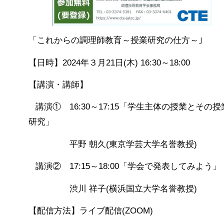
「これからの調理師教育～授業研究の仕方～｣
【日時】
2024
年３月
21
日
(
木
) 16:30
～
18:00
【講演・講師】
講演①
16:30
～
17:15
「学生主体の授業とその授
研究」
平野 朝久
(
東京学芸大学名誉教授
)
講演②
17:15
～
18:00
「学会で発表してみよう」
渋川 祥子
(
横浜国立大学名誉教授
)
【配信方法】ライブ配信
(ZOOM)