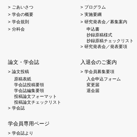
ごあいさつ
プログラム
学会の概要
実施要綱
学会規則
研究発表会／募集案内
分科会
申込書
抄録原稿様式
抄録原稿チェックリスト
研究発表会／発表要項
論文・学会誌
入退会のご案内
論文投稿
学会員募集要項
原稿表紙
入会申込フォーム
学会誌投稿要領
変更届
学会誌編集要領
退会届
投稿論文フォーマット
投稿論文チェックリスト
学会誌
学会員専用ページ
学会誌より