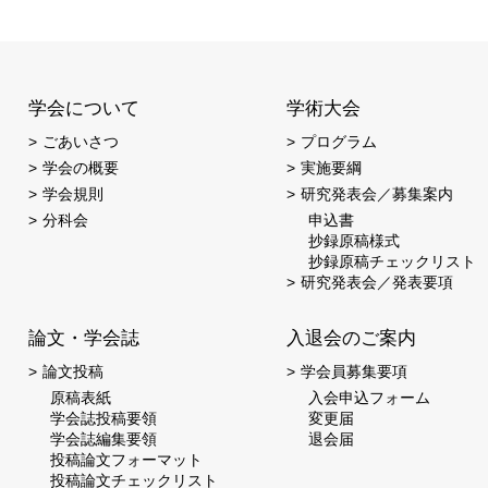
学会について
学術大会
ごあいさつ
プログラム
学会の概要
実施要綱
学会規則
研究発表会／募集案内
分科会
申込書
抄録原稿様式
抄録原稿チェックリスト
研究発表会／発表要項
論文・学会誌
入退会のご案内
論文投稿
学会員募集要項
原稿表紙
入会申込フォーム
学会誌投稿要領
変更届
学会誌編集要領
退会届
投稿論文フォーマット
投稿論文チェックリスト